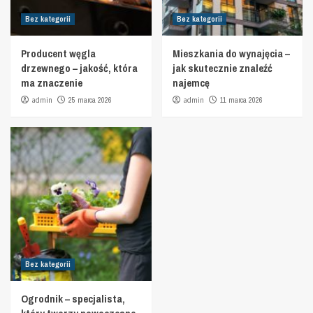
Bez kategorii
Bez kategorii
Producent węgla
Mieszkania do wynajęcia –
drzewnego – jakość, która
jak skutecznie znaleźć
ma znaczenie
najemcę
admin
25 marca 2026
admin
11 marca 2026
Bez kategorii
Ogrodnik – specjalista,