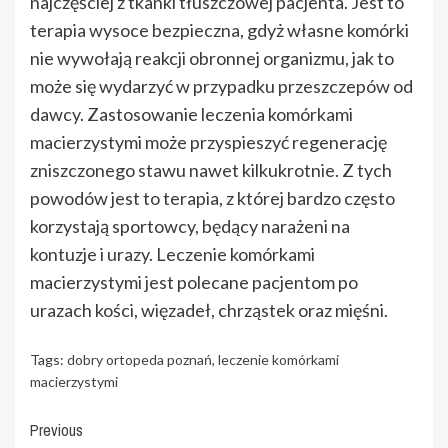
najczęściej z tkanki tłuszczowej pacjenta. Jest to
terapia wysoce bezpieczna, gdyż własne komórki
nie wywołają reakcji obronnej organizmu, jak to
może się wydarzyć w przypadku przeszczepów od
dawcy. Zastosowanie leczenia komórkami
macierzystymi może przyspieszyć regenerację
zniszczonego stawu nawet kilkukrotnie. Z tych
powodów jest to terapia, z której bardzo często
korzystają sportowcy, będący narażeni na
kontuzje i urazy. Leczenie komórkami
macierzystymi jest polecane pacjentom po
urazach kości, więzadeł, chrząstek oraz mięśni.
Tags:
dobry ortopeda poznań
,
leczenie komórkami
macierzystymi
Continue
Previous