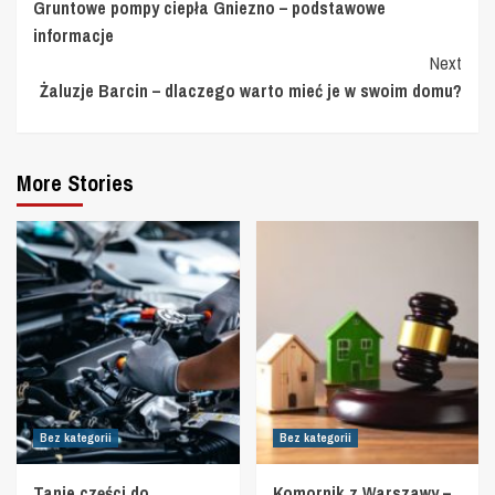
Gruntowe pompy ciepła Gniezno – podstawowe
Reading
informacje
Next
Żaluzje Barcin – dlaczego warto mieć je w swoim domu?
More Stories
Bez kategorii
Bez kategorii
Tanie części do
Komornik z Warszawy –