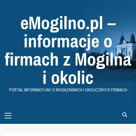
Skip
to
eMogilno.pl –
content
informacje o
firmach z Mogilna
i okolic
PORTAL INFORMACYJNY O MOGILEŃSKICH I OKOLICZNYCH FIRMACH
Primary
Menu